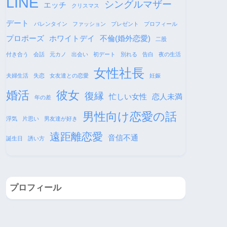
LINE
シングルマザー
エッチ
クリスマス
デート
バレンタイン
ファッション
プレゼント
プロフィール
プロポーズ
ホワイトデイ
不倫(婚外恋愛)
二股
付き合う
会話
元カノ
出会い
初デート
別れる
告白
夜の生活
女性社長
夫婦生活
失恋
女友達との恋愛
妊娠
婚活
彼女
復縁
忙しい女性
恋人未満
年の差
男性向け恋愛の話
浮気
片思い
男友達が好き
遠距離恋愛
音信不通
誕生日
誘い方
プロフィール